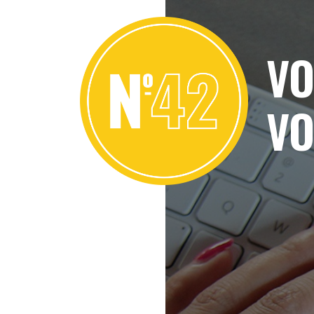
VO
VO