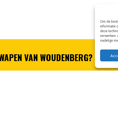
Om de beste
informatie 
deze techno
verwerken. 
nadelige in
 WAPEN VAN WOUDENBERG?
Acc