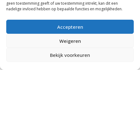
geen toestemming geeft of uw toestemming intrekt, kan dit een
nadelige invloed hebben op bepaalde functies en mogelijkheden.
Accepteren
Weigeren
BENIEUWD NAAR HET WAPEN
Bekijk voorkeuren
VAN WOUDENBERG?
LEES MEER