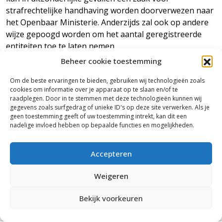
strafrechtelijke handhaving worden doorverwezen naar
het Openbaar Ministerie. Anderzijds zal ook op andere
wijze gepoogd worden om het aantal geregistreerde
entiteiten toe te laten nemen.
Beheer cookie toestemming
Nog niet ingeschreven?
Valt u onder de verplichting u in te schrijven in het UBO-
Om de beste ervaringen te bieden, gebruiken wij technologieën zoals
register en heeft u dit nog niet gedaan? Doe dat dan
cookies om informatie over je apparaat op te slaan en/of te
raadplegen. Door in te stemmen met deze technologieën kunnen wij
alsnog. U kunt dit online doen bij de Kamer van
gegevens zoals surfgedrag of unieke ID's op deze site verwerken. Als je
Koophandel. Heeft u hier vragen over of hulp bij nodig,
geen toestemming geeft of uw toestemming intrekt, kan dit een
neem dan contact met ons op.
nadelige invloed hebben op bepaalde functies en mogelijkheden.
Accepteren
Weigeren
Bekijk voorkeuren
TERUG