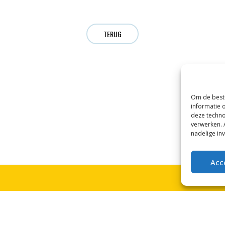
TERUG
Om de beste
informatie 
deze techno
verwerken. 
nadelige in
Acc
 WAPEN VAN WOUDENBERG?