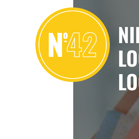
NI
LO
LO