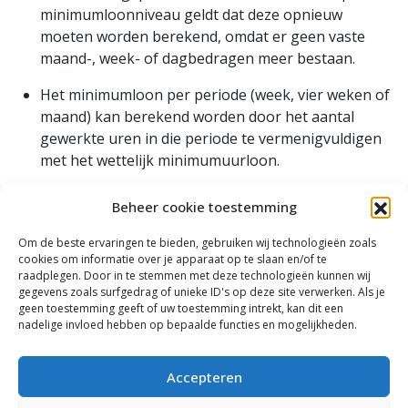
minimumloonniveau geldt dat deze opnieuw
moeten worden berekend, omdat er geen vaste
maand-, week- of dagbedragen meer bestaan.
Het minimumloon per periode (week, vier weken of
maand) kan berekend worden door het aantal
gewerkte uren in die periode te vermenigvuldigen
met het wettelijk minimumuurloon.
Voor werknemers tussen de 15 en 20 jaar gelden
Beheer cookie toestemming
minimumjeugduurlonen die zijn afgeleid van het
wettelijk minimumuurloon.
Om de beste ervaringen te bieden, gebruiken wij technologieën zoals
cookies om informatie over je apparaat op te slaan en/of te
Op de loonstrook moet het geldende wettelijk
raadplegen. Door in te stemmen met deze technologieën kunnen wij
gegevens zoals surfgedrag of unieke ID's op deze site verwerken. Als je
minimumuurloon worden vermeld voor de
geen toestemming geeft of uw toestemming intrekt, kan dit een
betreffende leeftijd van de werknemer en de
nadelige invloed hebben op bepaalde functies en mogelijkheden.
periode waar de loonstrook betrekking op heeft.
Accepteren
LIV
Er bestaat recht op een lage-inkomensvoordeel (LIV)