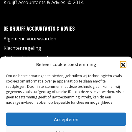
Kruijff Accountants & Advies. © 2014.
DE KRUIJFF ACCOUNTANTS & ADVIES
Algemene voorwaarden
Klachtenregeling
Klokkenluidersregeling
Beheer cookie toestemming
Privacyverklaring
Om de beste ervaringen te bieden, gebruiken wij technologieën zoals
cookies om informatie over je apparaat op te slaan en/of te
raadplegen. Door in te stemmen met deze technologieën kunnen wij
CONTACT
gegevens zoals surfgedrag of unieke ID's op deze site verwerken. Als je
geen toestemming geeft of uw toestemming intrekt, kan dit een
Ekris 42
nadelige invloed hebben op bepaalde functies en mogelijkheden.
3931 PX Woudenberg
+31 33 286 70 06
Accepteren
info@dkaa.nl