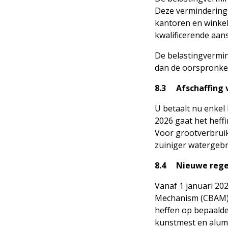
Deze vermindering g
kantoren en winkel
kwalificerende aans
De belastingvermind
dan de oorspronkel
8.3 Afschaffing 
U betaalt nu enkel 
2026 gaat het heff
Voor grootverbruik
zuiniger watergebr
8.4 Nieuwe regel
Vanaf 1 januari 20
Mechanism (CBAM).
heffen op bepaalde
kunstmest en alumi