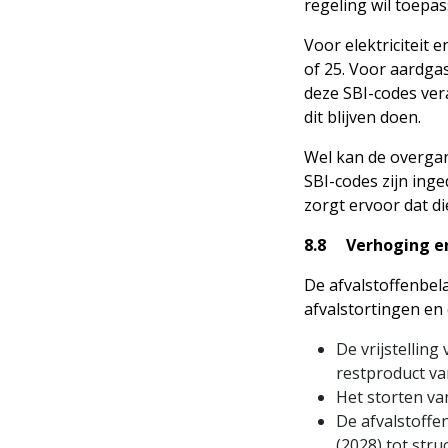
regeling wil toepas
Voor elektriciteit
of 25. Voor aardga
deze SBI-codes vera
dit blijven doen.
Wel kan de overga
SBI-codes zijn inge
zorgt ervoor dat d
8.8 Verhoging en
De afvalstoffenbel
afvalstortingen en 
De vrijstelling
restproduct va
Het storten va
De afvalstoffen
(2028) tot stru