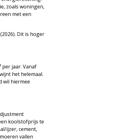
ie, zoals woningen,
dereen met een
(2026). Dit is hoger
 per jaar. Vanaf
ijnt het helemaal.
d wil hiermee
Adjustment
n koolstofprijs te
l/ijzer, cement,
 moeren vallen