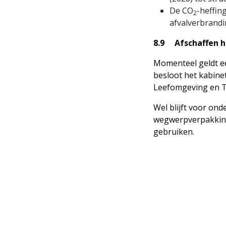
De CO
-heffing
2
afvalverbrandi
8.9 Afschaffen h
Momenteel geldt ee
besloot het kabinet
Leefomgeving en Tr
Wel blijft voor on
wegwerpverpakkinge
gebruiken.