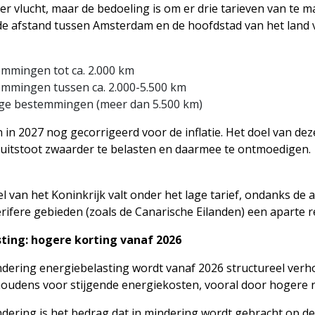
per vlucht, maar de bedoeling is om er drie tarieven van te 
de afstand tussen Amsterdam en de hoofdstad van het land
emmingen tot ca. 2.000 km
emmingen tussen ca. 2.000-5.500 km
ige bestemmingen (meer dan 5.500 km)
 in 2027 nog gecorrigeerd voor de inflatie. Het doel van de
uitstoot zwaarder te belasten en daarmee te ontmoedigen.
l van het Koninkrijk valt onder het lage tarief, ondanks de 
rifere gebieden (zoals de Canarische Eilanden) een aparte r
ting: hogere korting vanaf 2026
dering energiebelasting wordt vanaf 2026 structureel ver
oudens voor stijgende energiekosten, vooral door hogere 
dering is het bedrag dat in mindering wordt gebracht op d