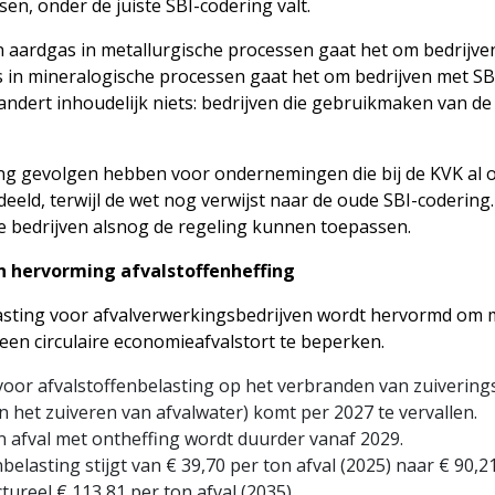
sen, onder de juiste SBI-codering valt.
 en aardgas in metallurgische processen gaat het om bedrijv
s in mineralogische processen gaat het om bedrijven met SB
ndert inhoudelijk niets: bedrijven die gebruikmaken van de 
ng gevolgen hebben voor ondernemingen die bij de KVK al 
deeld, terwijl de wet nog verwijst naar de oude SBI-codering
ie bedrijven alsnog de regeling kunnen toepassen.
 hervorming afvalstoffenheffing
asting voor afvalverwerkingsbedrijven wordt hervormd om m
een circulaire economieafvalstort te beperken.
 voor afvalstoffenbelasting op het verbranden van zuiverings
n het zuiveren van afvalwater) komt per 2027 te vervallen.
n afval met ontheffing wordt duurder vanaf 2029.
belasting stijgt van € 39,70 per ton afval (2025) naar € 90,2
ctureel € 113,81 per ton afval (2035).