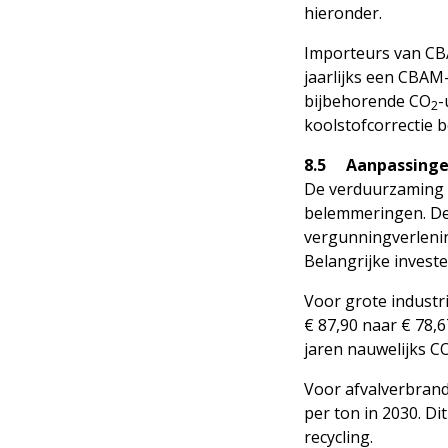
hieronder.
Importeurs van CB
jaarlijks een CBAM
bijbehorende CO
-
2
koolstofcorrectie b
8.5 Aanpassing
De verduurzaming 
belemmeringen. Den
vergunningverlenin
Belangrijke investe
Voor grote industri
€ 87,90 naar € 78,
jaren nauwelijks C
Voor afvalverbrandi
per ton in 2030. Di
recycling.