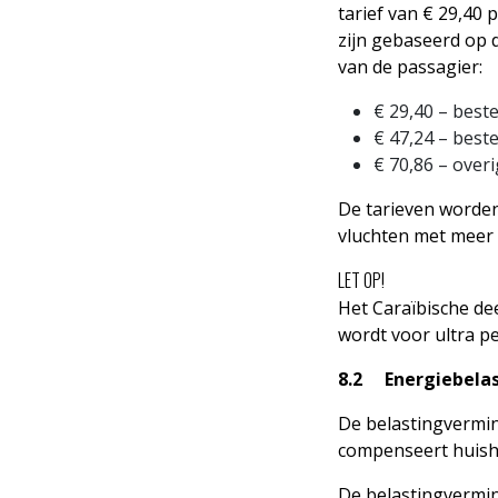
tarief van € 29,40 
zijn gebaseerd op 
van de passagier:
€ 29,40 – best
€ 47,24 – best
€ 70,86 – over
De tarieven worden
vluchten met meer 
LET OP!
Het Caraïbische dee
wordt voor ultra pe
8.2 Energiebelas
De belastingvermin
compenseert huish
De belastingvermin