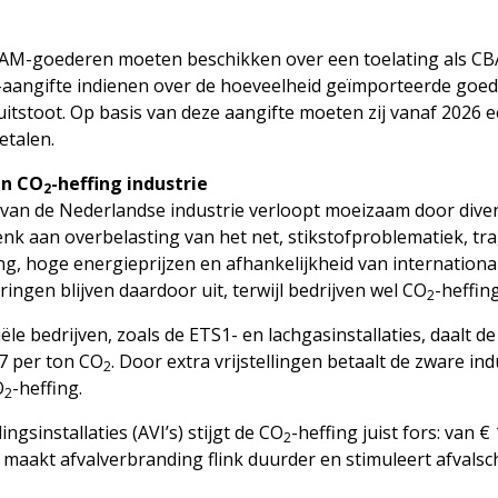
AM-goederen moeten beschikken over een toelating als C
-aangifte indienen over de hoeveelheid geïmporteerde goe
uitstoot. Op basis van deze aangifte moeten zij vanaf 2026 
etalen.
en CO
-heffing industrie
2
van de Nederlandse industrie verloopt moeizaam door dive
k aan overbelasting van het net, stikstofproblematiek, tr
g, hoge energieprijzen en afhankelijkheid van internationa
ringen blijven daardoor uit, terwijl bedrijven wel CO
-heffin
2
ële bedrijven, zoals de ETS1- en lachgasinstallaties, daalt d
67 per ton CO
. Door extra vrijstellingen betaalt de zware i
2
O
-heffing.
2
ngsinstallaties (AVI’s) stijgt de CO
-heffing juist fors: van 
2
t maakt afvalverbranding flink duurder en stimuleert afvalsc