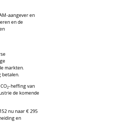
BAM-aangever en
deren en de
een
rse
age
le markten.
g betalen.
e CO
-heffing van
2
ndustrie de komende
€ 152 nu naar € 295
heiding en