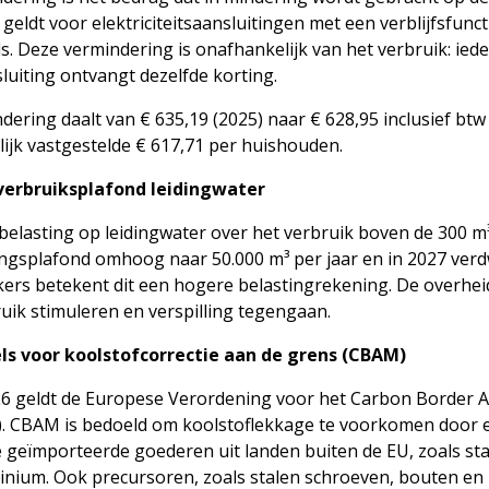
eldt voor elektriciteitsaansluitingen met een verblijfsfunct
s. Deze vermindering is onafhankelijk van het verbruik: ie
luiting ontvangt dezelfde korting.
ering daalt van € 635,19 (2025) naar € 628,95 inclusief btw 
ijk vastgestelde € 617,71 per huishouden.
verbruiksplafond leidingwater
belasting op leidingwater over het verbruik boven de 300 m³
ingsplafond omhoog naar 50.000 m³ per jaar en in 2027 verdw
ers betekent dit een hogere belastingrekening. De overhei
uik stimuleren en verspilling tegengaan.
s voor koolstofcorrectie aan de grens (CBAM)
26 geldt de Europese Verordening voor het Carbon Border 
 CBAM is bedoeld om koolstoflekkage te voorkomen door ee
 geïmporteerde goederen uit landen buiten de EU, zoals staa
nium. Ook precursoren, zoals stalen schroeven, bouten en