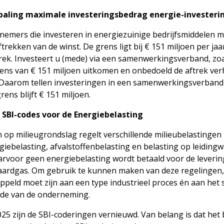
ling maximale investeringsbedrag energie-investeri
nemers die investeren in energiezuinige bedrijfsmiddelen 
ftrekken van de winst. De grens ligt bij € 151 miljoen per jaa
ftrek. Investeert u (mede) via een samenwerkingsverband, zo
ens van € 151 miljoen uitkomen en onbedoeld de aftrek ver
 Daarom tellen investeringen in een samenwerkingsverband
rens blijft € 151 miljoen.
 SBI-codes voor de Energiebelasting
 op milieugrondslag regelt verschillende milieubelastingen
iebelasting, afvalstoffenbelasting en belasting op leidingw
arvoor geen energiebelasting wordt betaald voor de leverin
of aardgas. Om gebruik te kunnen maken van deze regelingen,
eld moet zijn aan een type industrieel proces én aan het s
ode van de onderneming.
5 zijn de SBI-coderingen vernieuwd. Van belang is dat het b