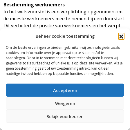
Bescherming werknemers
In het wetsvoorstel is een verplichting opgenomen om
de meeste werknemers mee te nemen bij een doorstart.
Dit verbetert de positie van werknemers en het werpt
een extra drempel op voor misbruik van de
Beheer cookie toestemming
faillissementsprocedure. De doorstart mag geen reden
zijn werknemers geen arbeidsovereenkomst aan te
Om de beste ervaringen te bieden, gebruiken wij technologieën zoals
bieden. Ondernemers die een bedrijf overnemen
cookies om informatie over je apparaat op te slaan en/of te
raadplegen. Door in te stemmen met deze technologieën kunnen wij
(verkrijgers), hebben nu nog de vrije keuze wie ze willen
gegevens zoals surfgedrag of unieke ID's op deze site verwerken. Als je
overnemen en wie niet.
geen toestemming geeft of uw toestemming intrekt, kan dit een
nadelige invloed hebben op bepaalde functies en mogelijkheden.
Objectieve criteria
Verder zijn in het wetsvoorstel objectieve criteria
Accepteren
opgenomen die bepalen of er minder werknemers
kunnen worden overgenomen. Dan gaat het om
Weigeren
bedrijfseconomische redenen, zoals een vermindering
van het aantal klanten, een bedrijfsverhuizing of
Bekijk voorkeuren
automatisering. De selectie vindt daarmee op een
vergelijkbare wijze plaats als bij ontslag om