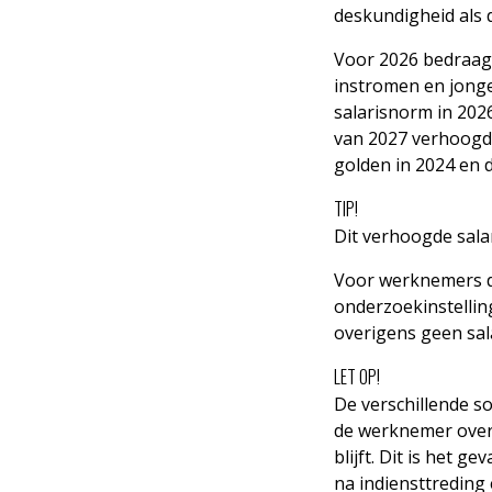
deskundigheid als 
Voor 2026 bedraagt
instromen en jonge
salarisnorm in 202
van 2027 verhoogd n
golden in 2024 en 
TIP!
Dit verhoogde salar
Voor werknemers di
onderzoekinstelling
overigens geen sal
LET OP!
De verschillende s
de werknemer overs
blijft. Dit is het
na indiensttreding 