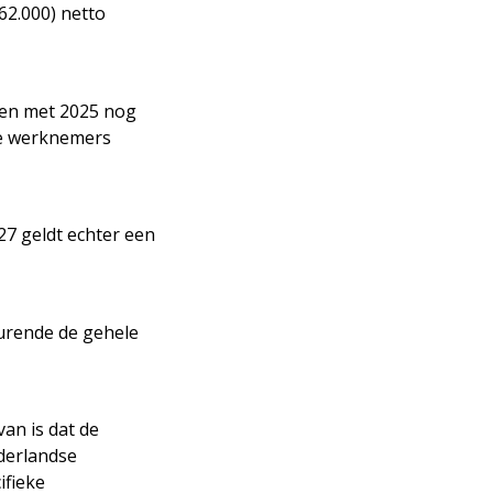
2.000) netto
 en met 2025 nog
ze werknemers
27 geldt echter een
urende de gehele
an is dat de
derlandse
ifieke