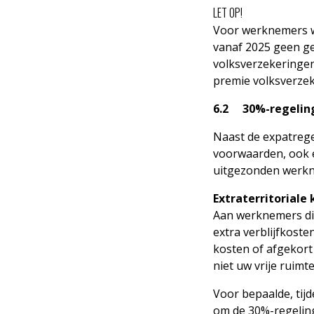
LET OP!
Voor werknemers wa
vanaf 2025 geen g
volksverzekeringen
premie volksverze
6.2 30%-regelin
Naast de expatreg
voorwaarden, ook e
uitgezonden werkne
Extraterritoriale
Aan werknemers die
extra verblijfkoste
kosten of afgekort 
niet uw vrije ruimt
Voor bepaalde, tij
om de 30%-regeling