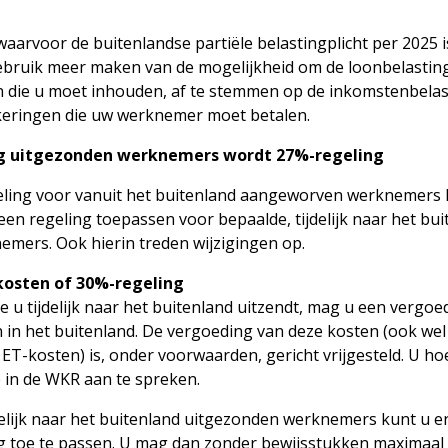
arvoor de buitenlandse partiële belastingplicht per 2025 is
ebruik meer maken van de mogelijkheid om de loonbelastin
 die u moet inhouden, af te stemmen op de inkomstenbelas
keringen die uw werknemer moet betalen.
g uitgezonden werknemers wordt 27%-regeling
eling voor vanuit het buitenland aangeworven werknemers 
en regeling toepassen voor bepaalde, tijdelijk naar het bui
mers. Ook hierin treden wijzigingen op.
 kosten of 30%-regeling
 u tijdelijk naar het buitenland uitzendt, mag u een vergo
n in het buitenland. De vergoeding van deze kosten (ook wel 
ET-kosten) is, onder voorwaarden, gericht vrijgesteld. U ho
e in de WKR aan te spreken.
delijk naar het buitenland uitgezonden werknemers kunt u e
 toe te passen. U mag dan zonder bewijsstukken maximaal 