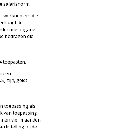
e salarisnorm.
oor werknemers die
bedraagt de
orden met ingang
 de bedragen die
4 toepasten.
j een
) zijn, geldt
n toepassing als
k van toepassing
binnen vier maanden
rkstelling bij de