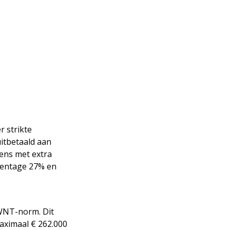
CONTACT
r strikte
itbetaald aan
eens met extra
centage 27% en
 WNT-norm. Dit
maximaal € 262.000