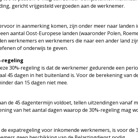
eding, gericht vrijgesteld vergoeden aan de werknemer.
rvoor in aanmerking komen, zijn onder meer naar landen in 
 een aantal Oost-Europese landen (waaronder Polen, Roemen
nden werknemers en werknemers die naar een ander land zi
fenen of onderwijs te geven.
-regeling
eze 30%-regeling is dat de werknemer gedurende een peri
l 45 dagen in het buitenland is. Voor de berekening van de
inder dan 15 dagen niet mee.
an de 45 dagentermijn voldoet, tellen uitzendingen vanaf 
ening van het aantal dagen waarop de 30%-regeling mag w
ot de expatregeling voor inkomende werknemers, is voor de 
emers geen beschikking van de Belastingdienst nodig.