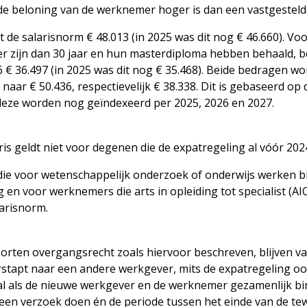
de beloning van de werknemer hoger is dan een vastgesteld
 de salarisnorm € 48.013 (in 2025 was dit nog € 46.660). V
r zijn dan 30 jaar en hun masterdiploma hebben behaald, 
6 € 36.497 (in 2025 was dit nog € 35.468). Beide bedragen w
aar € 50.436, respectievelijk € 38.338. Dit is gebaseerd op
deze worden nog geïndexeerd per 2025, 2026 en 2027.
is geldt niet voor degenen die de expatregeling al vóór 202
e voor wetenschappelijk onderzoek of onderwijs werken bi
 en voor werknemers die arts in opleiding tot specialist (AIOS
arisnorm.
oorten overgangsrecht zoals hiervoor beschreven, blijven va
tapt naar een andere werkgever, mits de expatregeling oo
 geval als de nieuwe werkgever en de werknemer gezamenlijk 
een verzoek doen én de periode tussen het einde van de tewe