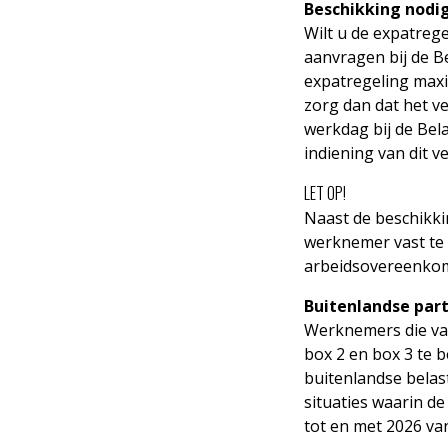
Beschikking nodi
Wilt u de expatreg
aanvragen bij de Be
expatregeling maxi
zorg dan dat het v
werkdag bij de Bela
indiening van dit v
LET OP!
Naast de beschikkin
werknemer vast te
arbeidsovereenkom
Buitenlandse part
Werknemers die van
box 2 en box 3 te b
buitenlandse belast
situaties waarin de 
tot en met 2026 van