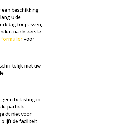
r een beschikking
 lang u de
werkdag toepassen,
anden na de eerste
l
formulier
voor
chriftelijk met uw
de
geen belasting in
de partiële
geldt niet voor
ijft de faciliteit