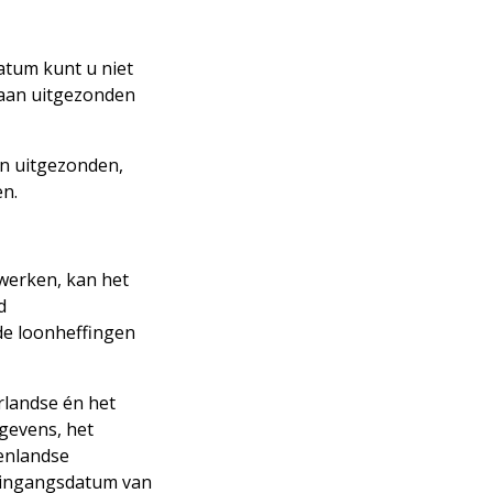
atum kunt u niet
 aan uitgezonden
jn uitgezonden,
en.
werken, kan het
d
de loonheffingen
rlandse én het
gevens, het
enlandse
 ingangsdatum van