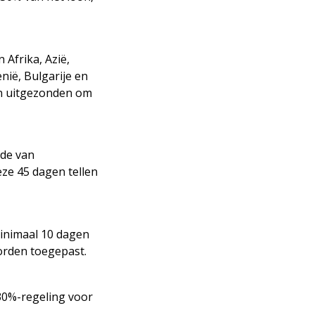
Afrika, Azië,
ië, Bulgarije en
jn uitgezonden om
ode van
ze 45 dagen tellen
minimaal 10 dagen
orden toegepast.
30%-regeling voor