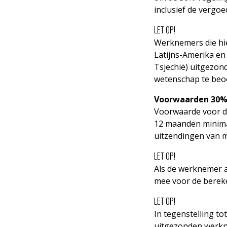
inclusief de vergo
LET OP!
Werknemers die hie
Latijns-Amerika en
Tsjechië) uitgezo
wetenschap te beoe
Voorwaarden 30%
Voorwaarde voor d
12 maanden minimaa
uitzendingen van m
LET OP!
Als de werknemer a
mee voor de berek
LET OP!
In tegenstelling t
uitgezonden werkn