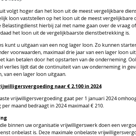
ruit volgt hoger dan het loon uit de meest vergelijkbare di
ijk loon vaststellen op het loon uit de meest vergelijkbare 
e Belastingdienst hierbij zal met name gaan over de vraag o
daad het loon uit de vergelijkbaarste dienstbetrekking is.
es kunt u uitgaan van een nog lager loon. Zo kunnen starte
er voorwaarden, maximaal drie jaar van een lager loon uit
niet kan betalen door het opstarten van de onderneming. Oo
verlies lijdt dat de continuïteit van uw onderneming in gev
 van een lager loon uitgaan.
jwilligersvergoeding naar € 2.100 in 2024
ste vrijwilligersvergoeding gaat per 1 januari 2024 omhoog
g per maand bedraagt in 2024 maximaal € 210.
ing
s die binnen uw organisatie vrijwilligerswerk doen een verg
ienst onbelast is. Deze maximale onbelaste vrijwilligersver