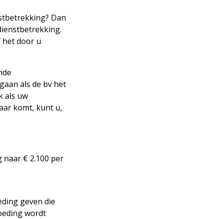
enstbetrekking? Dan
dienstbetrekking.
f het door u
nde
gaan als de bv het
k als uw
aar komt, kunt u,
 naar € 2.100 per
oeding geven die
goeding wordt