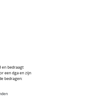
CONTACT
23 en bedraagt
oor een dga en zijn
de bedragen:
onden