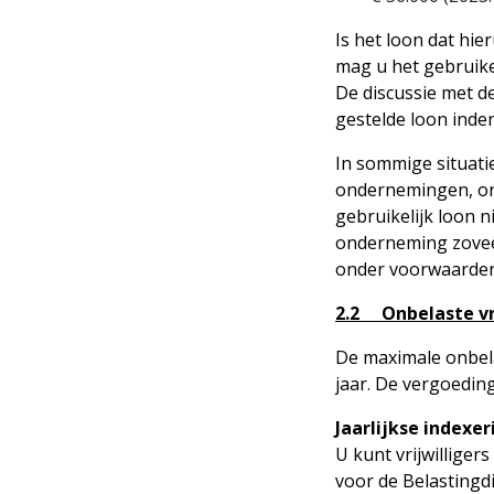
Is het loon dat hie
mag u het gebruikel
De discussie met d
gestelde loon inder
In sommige situati
ondernemingen, ond
gebruikelijk loon 
onderneming zoveel 
onder voorwaarden,
2.2 Onbelaste vri
De maximale onbela
jaar. De vergoedin
Jaarlijkse indexer
U kunt vrijwilliger
voor de Belastingd