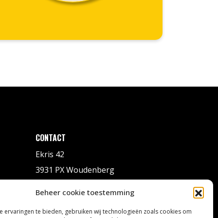
CONTACT
Ekris 42
3931 PX Woudenberg
+31 33 286 70 06
Beheer cookie toestemming
info@dkaa.nl
 ervaringen te bieden, gebruiken wij technologieën zoals cookies om