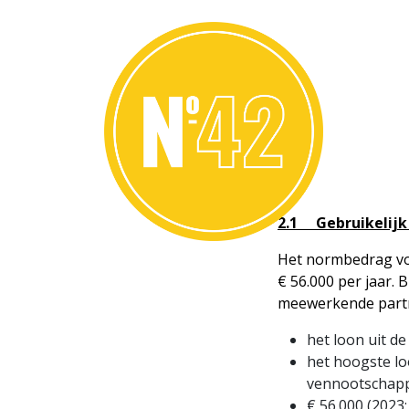
2.1 Gebruikelijk
Het normbedrag voo
€ 56.000 per jaar. 
meewerkende partn
het loon uit d
het hoogste l
vennootschapp
€ 56.000 (2023: