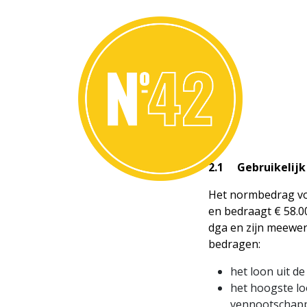
2.1 Gebruikelijk
Het normbedrag voo
en bedraagt € 58.00
dga en zijn meewe
bedragen:
het loon uit d
het hoogste l
vennootschapp