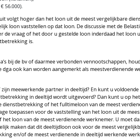
 € 56.000).
ruit volgt hoger dan het loon uit de meest vergelijkbare di
ijk loon vaststellen op dat loon. De discussie met de Belasti
 de vraag of het door u gestelde loon inderdaad het loon u
tbetrekking is.
a’s bij de bv of daarmee verbonden vennootschappen, houd
e dga ook kan worden aangemerkt als meestverdienende w
 zijn meewerkende partner in deeltijd? En kunt u voldoende
betrekking in deeltijd wordt uitgevoerd? Dan kunt u op het 
e dienstbetrekking of het fulltimeloon van de meest verdi
age toepassen voor de vaststelling van het loon uit de mees
f het loon van de meest verdienende werknemer. U moet da
ijk maken dat dit deeltijdloon ook voor de meest vergelijk
ekking en/of de meest verdienende in deeltijd werkende wer