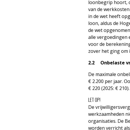
loonbegrip hoort, o
van de werkkostenr
in de wet heeft opg
loon, aldus de Hoge
de wet opgenomen. 
alle vergoedingen 
voor de berekening 
zover het ging om i
2.2 Onbelaste vri
De maximale onbela
€ 2.200 per jaar. 
€ 220 (2025: € 210).
LET OP!
De vrijwilligersve
werkzaamheden niet
organisaties. De B
worden verricht al