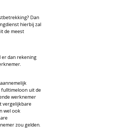
enstbetrekking? Dan
ngdienst hierbij zal
it de meest
 er dan rekening
erknemer.
 aannemelijk
fulltimeloon uit de
enende werknemer
t vergelijkbare
n wel ook
bare
knemer zou gelden.