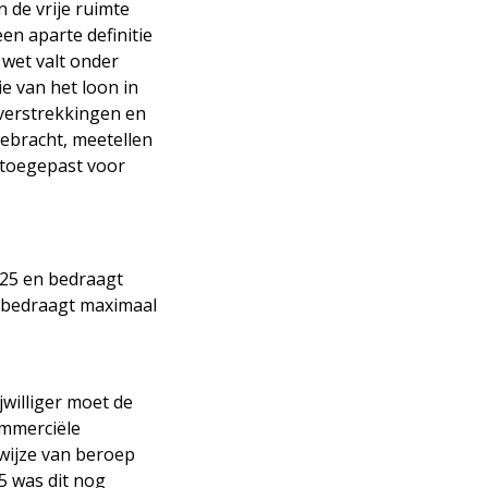
n de vrije ruimte
en aparte definitie
 wet valt onder
ie van het loon in
 verstrekkingen en
ebracht, meetellen
o toegepast voor
025 en bedraagt
n bedraagt maximaal
jwilliger moet de
ommerciële
 wijze van beroep
5 was dit nog