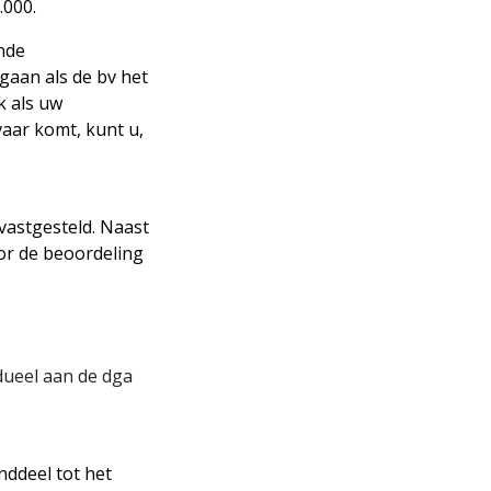
.000.
nde
gaan als de bv het
k als uw
vaar komt, kunt u,
 vastgesteld. Naast
or de beoordeling
dueel aan de dga
nddeel tot het