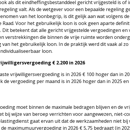
ok als dit eindheffingsbestanddeel gericht vrijgesteld is of i
egeling valt. Als de wetgever voor een bepaalde regeling ge
enomen van het loonbegrip, is dit gelijk aan wat volgens de
 Raad. Voor het gebruikelijk loon is ook geen aparte definit
Dit betekent dat alle gericht vrijgestelde vergoedingen en
en verstrekkingen die binnen de vrije ruimte worden onderg
van het gebruikelijk loon. In de praktijk werd dit vaak al z
ndividualiseerbaar loon.
jwilligersvergoeding € 2.200 in 2026
ste vrijwilligersvergoeding is in 2026 € 100 hoger dan in 2
Ook de vergoeding per maand is in 2026 hoger dan in 2025 e
rgoeding moet binnen de maximale bedragen blijven en de vri
 bij wijze van beroep verrichten voor aangewezen, niet-c
elastingdienst gaat ervan uit dat de werkzaamheden niet bij
s de maximumuurvergoeding in 2026 € 5,75 bedraagt (in 202