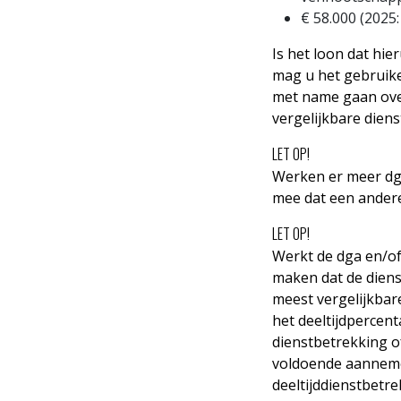
€ 58.000 (2025:
Is het loon dat hie
mag u het gebruikel
met name gaan over
vergelijkbare diens
LET OP!
Werken er meer dg
mee dat een ander
LET OP!
Werkt de dga en/of
maken dat de dienst
meest vergelijkbar
het deeltijdpercent
dienstbetrekking o
voldoende aannemel
deeltijddienstbetr