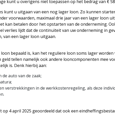
tage kunt u overigens niet toepassen op het bedrag van € 58
es kunt u uitgaan van een nog lager loon. Zo kunnen starte
er voorwaarden, maximaal drie jaar van een lager loon uit
niet kan betalen door het opstarten van de onderneming. Oo
 verlies lijdt dat de continuïteit van uw onderneming in ge
 van een lager loon uitgaan.
k loon bepaald is, kan het reguliere loon soms lager worden
 in geld tellen namelijk ook andere looncomponenten mee vo
lijk is. Denk hierbij aan:
an de auto van de zaak;
natura;
n verstrekkingen in de werkkostenregeling, als deze indivi
en.
 op 4 april 2025 geoordeeld dat ook een eindheffingsbesta