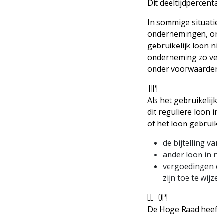
Dit deeltijdpercen
In sommige situati
ondernemingen, ond
gebruikelijk loon 
onderneming zo veel
onder voorwaarden,
TIP!
Als het gebruikelij
dit reguliere loon
of het loon gebruike
de bijtelling v
ander loon in 
vergoedingen e
zijn toe te wijz
LET OP!
De Hoge Raad heeft